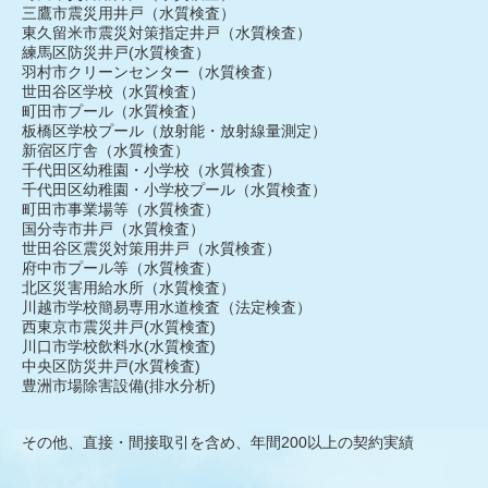
三鷹市震災用井戸（水質検査）
東久留米市震災対策指定井戸（水質検査）
練馬区防災井戸(水質検査）
羽村市クリーンセンター（水質検査）
世田谷区学校（水質検査）
町田市プール（水質検査）
板橋区学校プール（放射能・放射線量測定）
新宿区庁舎（水質検査）
千代田区幼稚園・小学校（水質検査）
千代田区幼稚園・小学校プール（水質検査）
町田市事業場等（水質検査）
国分寺市井戸（水質検査）
世田谷区震災対策用井戸（水質検査）
府中市プール等（水質検査）
北区災害用給水所（水質検査）
川越市学校簡易専用水道検査（法定検査）
西東京市震災井戸(水質検査)
川口市学校飲料水(水質検査)
中央区防災井戸(水質検査)
豊洲市場除害設備(排水分析)
その他、直接・間接取引を含め、年間200以上の契約実績