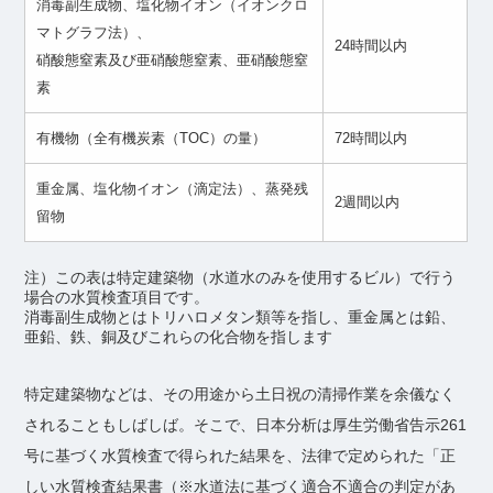
消毒副生成物、塩化物イオン（イオンクロ
マトグラフ法）、
24時間以内
硝酸態窒素及び亜硝酸態窒素、亜硝酸態窒
素
有機物（全有機炭素（TOC）の量）
72時間以内
重金属、塩化物イオン（滴定法）、蒸発残
2週間以内
留物
注）この表は特定建築物（水道水のみを使用するビル）で行う
場合の水質検査項目です。
消毒副生成物とはトリハロメタン類等を指し、重金属とは鉛、
亜鉛、鉄、銅及びこれらの化合物を指します
特定建築物などは、その用途から土日祝の清掃作業を余儀なく
されることもしばしば。そこで、日本分析は厚生労働省告示261
号に基づく水質検査で得られた結果を、法律で定められた「正
しい水質検査結果書（※水道法に基づく適合不適合の判定があ