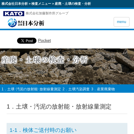
株式会社日本分析
>
検査メニュー
>
産廃・土壌の検査・分析
株式会社加藤製作所グループ
menu
Pocket
1．土壌･汚泥の放射能･放射線量測定
2．土壌汚染調査
3．産業廃棄物
1．土壌・汚泥の放射能・放射線量測定
1-1．検体ご送付時のお願い