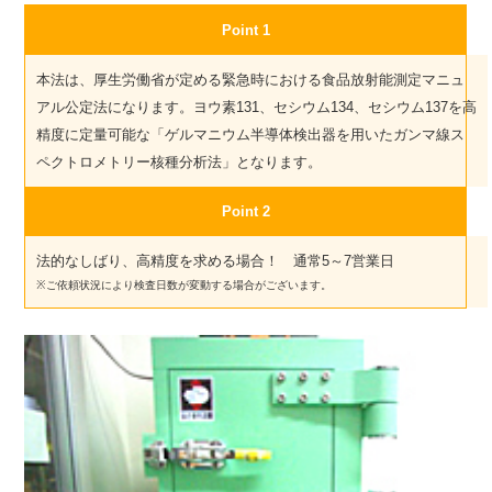
Point 1
本法は、厚生労働省が定める緊急時における食品放射能測定マニュ
アル公定法になります。ヨウ素131、セシウム134、セシウム137を高
精度に定量可能な「ゲルマニウム半導体検出器を用いたガンマ線ス
ペクトロメトリー核種分析法」となります。
Point 2
法的なしばり、高精度を求める場合！ 通常5～7営業日
※ご依頼状況により検査日数が変動する場合がございます。