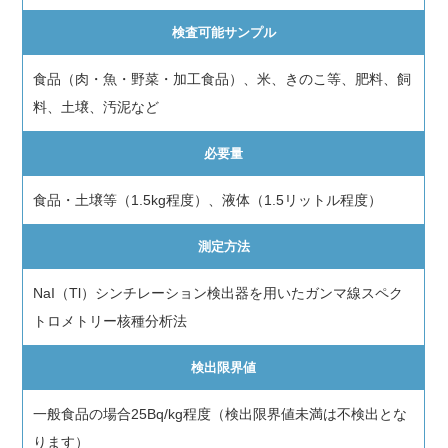
検査可能サンプル
食品（肉・魚・野菜・加工食品）、米、きのこ等、肥料、飼
料、土壌、汚泥など
必要量
食品・土壌等（1.5kg程度）、液体（1.5リットル程度）
測定方法
NaI（Tl）シンチレーション検出器を用いたガンマ線スペク
トロメトリー核種分析法
検出限界値
一般食品の場合25Bq/kg程度（検出限界値未満は不検出とな
ります）