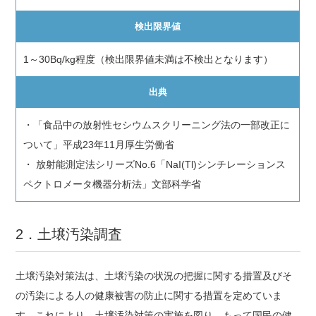
検出限界値
1～30Bq/kg程度（検出限界値未満は不検出となります）
出典
・「食品中の放射性セシウムスクリーニング法の一部改正に
ついて」平成23年11月厚生労働省
・ 放射能測定法シリーズNo.6「NaI(Tl)シンチレーションス
ペクトロメータ機器分析法」文部科学省
2．土壌汚染調査
土壌汚染対策法は、土壌汚染の状況の把握に関する措置及びそ
の汚染による人の健康被害の防止に関する措置を定めていま
す。これにより、土壌汚染対策の実施を図り、もって国民の健