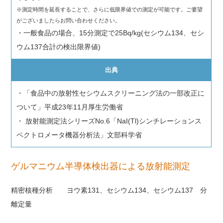
※測定時間を延長することで、さらに低限界値での測定が可能です。ご要望
がございましたらお問い合わせください。
・一般食品の場合、15分測定で25Bq/kg(セシウム134、セシ
ウム137合計の検出限界値)
出典
・「食品中の放射性セシウムスクリーニング法の一部改正に
ついて」平成23年11月厚生労働省
・ 放射能測定法シリーズNo.6「NaI(Tl)シンチレーションス
ペクトロメータ機器分析法」文部科学省
ゲルマニウム半導体検出器による放射能測定
精密核種分析 ヨウ素131、セシウム134、セシウム137 分
離定量