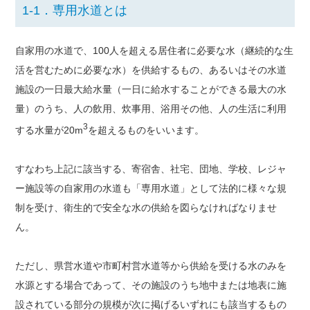
1-1．専用水道とは
自家用の水道で、100人を超える居住者に必要な水（継続的な生
活を営むために必要な水）を供給するもの、あるいはその水道
施設の一日最大給水量（一日に給水することができる最大の水
量）のうち、人の飲用、炊事用、浴用その他、人の生活に利用
3
する水量が20m
を超えるものをいいます。
すなわち上記に該当する、寄宿舎、社宅、団地、学校、レジャ
ー施設等の自家用の水道も「専用水道」として法的に様々な規
制を受け、衛生的で安全な水の供給を図らなければなりませ
ん。
ただし、県営水道や市町村営水道等から供給を受ける水のみを
水源とする場合であって、その施設のうち地中または地表に施
設されている部分の規模が次に掲げるいずれにも該当するもの