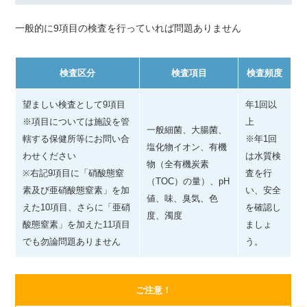
一般的に9項目の検査を行っていれば問題ありません
検査区分
検査項目
検査頻度
望ましい検査として9項目
年1回以
※項目については施設を管
上
一般細菌、大腸菌、
轄する保健所等にお問い合
※年1回
塩化物イオン、有機
わせください
は水質検
物（全有機炭素
※右記9項目に「硝酸態窒
査を行
（TOC）の量）、pH
素及び亜硝酸態窒素」を加
い、安全
値、味、臭気、色
えた10項目、さらに「亜硝
を確認し
度、濁度
酸態窒素」を加えた11項目
ましょ
でも勿論問題ありません
う。
ご注意！