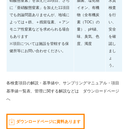
硝酸態窒素」を加えた10項目、さら
腸菌、塩化物
水質
に「亜硝酸態窒素」を加えた11項目
イオン、有機
検査
でも勿論問題ありませんが、地域に
物（全有機炭
を行
よっては＋鉄、＋残留塩素、＋アン
素（TOC）の
い、
モニア性窒素などを求められる場合
量）、pH値、
安全
もあります
味、臭気、色
を確
※項目については施設を管轄する保
度、濁度
認し
健所等にお問い合わせください。
まし
ょ
う。
各検査項目の解説・基準値や、サンプリングマニュアル・項目
基準値一覧表、管理に関する解説などは ダウンロードページ
へ
ダウンロードページに資料あります