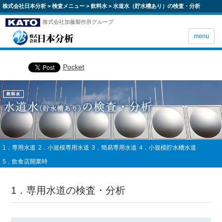
株式会社日本分析
>
検査メニュー
>
飲料水
>
水道水（貯水槽あり）の検査・分析
株式会社加藤製作所グループ
menu
Pocket
1．専用水道
2．小規模専用水道
3．簡易専用水道
4．小規模貯水槽水道
5．飲食店開業時
1．専用水道の検査・分析