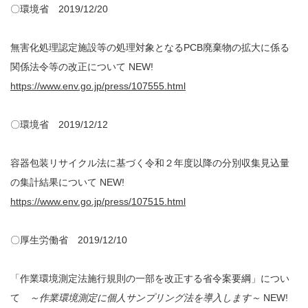
〇環境省 2019/12/20
無害化処理認定施設等の処理対象となるPCB廃棄物の拡大に係る
関係法令等の改正について NEW!
https://www.env.go.jp/press/107555.html
〇環境省 2019/12/12
容器包装リサイクル法に基づく令和２年度以降の分別収集見込量
の集計結果について NEW!
https://www.env.go.jp/press/107515.html
〇厚生労働省 2019/12/10
「作業環境測定法施行規則の一部を改正する省令案要綱」につい
て
～作業環境測定に個人サンプリング法を導入します～
NEW!