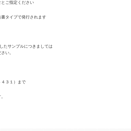
ごとご指定ください
告書タイプで発行されます
しましたサンプルにつきましては
ださい。
４４３１）まで
す。